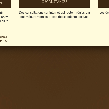
CIRCONSTANCES
EE
Des consultations sur internet qui restent régies par
Les éc
tés,
des valeurs morales et des règles déontologiques
 notre
bilité,
arelli
its
-
SA