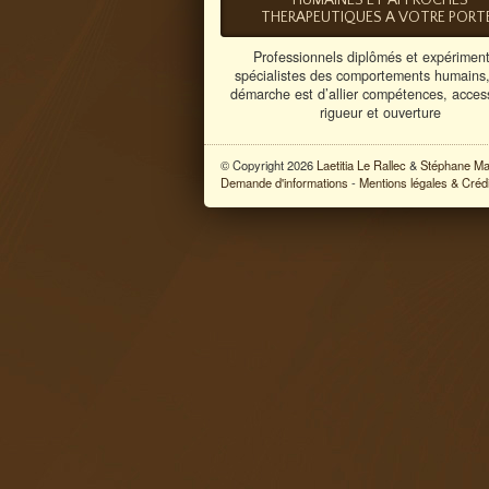
HUMAINES ET APPROCHES
THERAPEUTIQUES A VOTRE PORT
Professionnels diplômés et expérimen
spécialistes des comportements humains,
démarche est d’allier compétences, accessi
rigueur et ouverture
© Copyright 2026
Laetitia Le Rallec
&
Stéphane Mag
Demande d'informations
-
Mentions légales & Créd