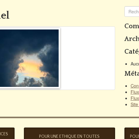
iel
Comm
Arch
Caté
Auc
Mét
Con
Flux
Flu
Sit
NCES
POUR UNE ETHIQUE EN TOUTES
POUR