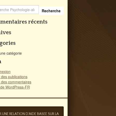
Recherche
entaires récents
ives
gories
une catégorie
a
nexion
 des publications
x des commentaires
e de WordPress-FR
 UNE RELATION D’AIDE BASEE SUR LA